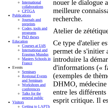
nouer le dialogue a
International
collaborations
meilleure connaissa
CPTGA
Publications
recherche.
Journals and
preprints
Codes, tools and
Atelier de zététiqu
programs
PhD theses
Ce type d'atelier e
Education
Courses at UdS
permet de s'initier 
International and
Erasmus Mundus
introduire la démar
Masters Schools in
France
d'informations (« 
Events
Seminars
(exemples de thème
Regional Events
and Seminars
DHMO, médecine qua
Workshops and
conferences
entre les différent
Talks for the
general public
esprit critique. Il 
Visitors
Getting to LAPTh