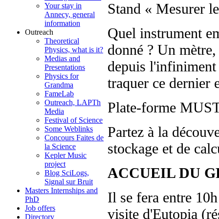
Stand « Mesurer le
Your stay in
Annecy, general
information
Quel instrument e
Outreach
Theoretical
donné ? Un mètre, 
Physics, what is it?
Medias and
depuis l'infiniment
Presentations
Physics for
traquer ce dernier 
Grandma
FameLab
Outreach, LAPTh
Plate-forme MUST 
Media
Festival of Science
Partez à la découv
Some Weblinks
Concours Faites de
stockage et de calc
la Science
Kepler Music
project
ACCUEIL DU G
Blog SciLogs,
Signal sur Bruit
Masters Internships and
Il se fera entre 10
PhD
Job offers
visite d'Eutopia (ré
Directory