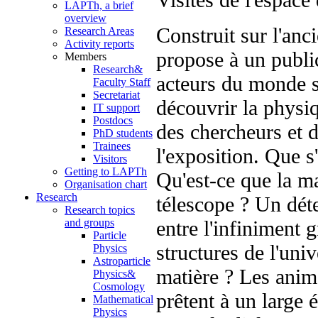
LAPTh, a brief
overview
Construit sur l'anc
Research Areas
Activity reports
propose à un public
Members
Research&
acteurs du monde s
Faculty Staff
Secretariat
découvrir la physiq
IT support
Postdocs
des chercheurs et d
PhD students
Trainees
l'exposition. Que 
Visitors
Getting to LAPTh
Qu'est-ce que la m
Organisation chart
Research
télescope ? Un dét
Research topics
entre l'infiniment g
and groups
Particle
structures de l'univ
Physics
Astroparticle
matière ? Les anima
Physics&
Cosmology
prêtent à un large 
Mathematical
Physics