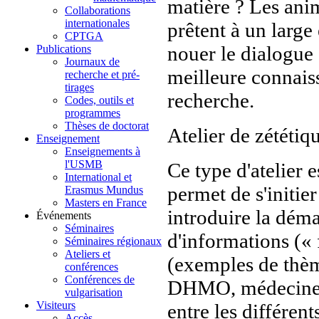
matière ? Les anim
Collaborations
internationales
prêtent à un large
CPTGA
nouer le dialogue 
Publications
Journaux de
meilleure connaiss
recherche et pré-
tirages
recherche.
Codes, outils et
programmes
Thèses de doctorat
Atelier de zététiq
Enseignement
Enseignements à
l'USMB
Ce type d'atelier 
International et
permet de s'initie
Erasmus Mundus
Masters en France
introduire la déma
Événements
Séminaires
d'informations («
Séminaires régionaux
Ateliers et
(exemples de thème
conférences
Conférences de
DHMO, médecine qu
vulgarisation
Visiteurs
entre les différen
Accès