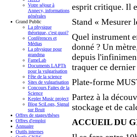
esprit critique. Il
Votre séjour à
Annecy, informations
générales
Stand « Mesurer le
Grand Public
La physique
théorique, c'est quoi?
Quel instrument 
Conférences et
Médias
donné ? Un mètre,
La physique pour
depuis l'infinimen
grandma
FameLab
traquer ce dernier
Documents LAPTh
pour la vulgarisation
Fête de la science
Plate-forme MUST
Sites de vulgarisation
Concours Faites de la
Science
Partez à la décou
Kepler Music project
Blog SciLogs, Signal
stockage et de cal
sur Bruit
Offres de stages/thèses
ACCUEIL DU 
Offres d'emploi
Annuaire
Outils internes
Il se fera entre 1