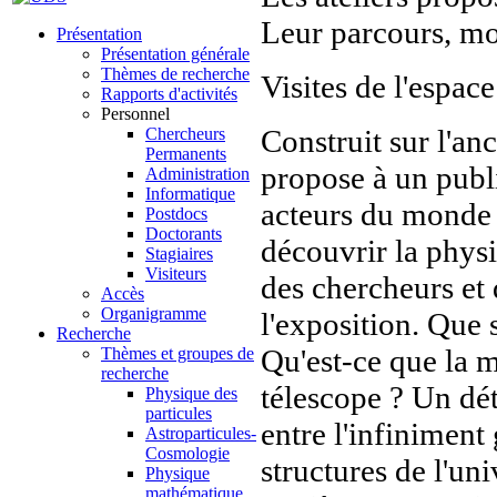
Leur parcours, mo
Présentation
Présentation générale
Thèmes de recherche
Visites de l'espac
Rapports d'activités
Personnel
Construit sur l'an
Chercheurs
Permanents
propose à un publi
Administration
Informatique
acteurs du monde 
Postdocs
Doctorants
découvrir la physi
Stagiaires
Visiteurs
des chercheurs et 
Accès
Organigramme
l'exposition. Que 
Recherche
Qu'est-ce que la 
Thèmes et groupes de
recherche
télescope ? Un dé
Physique des
particules
entre l'infiniment 
Astroparticules-
Cosmologie
structures de l'uni
Physique
mathématique