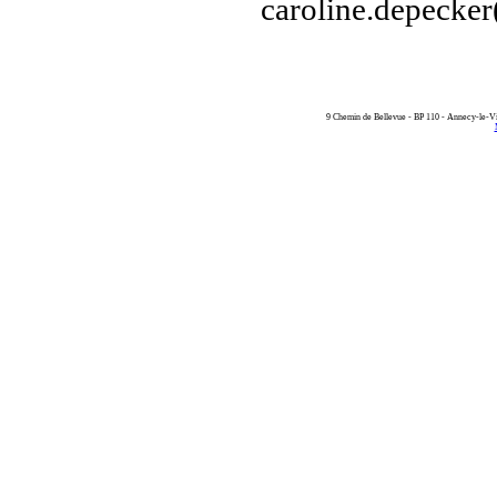
caroline.depecker
9 Chemin de Bellevue - BP 110 - Annecy-le-