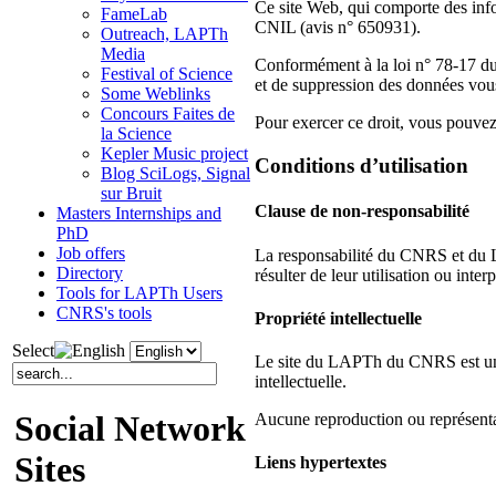
Ce site Web, qui comporte des info
FameLab
CNIL (avis n° 650931).
Outreach, LAPTh
Media
Conformément à la loi n° 78-17 du 6
Festival of Science
et de suppression des données vous
Some Weblinks
Concours Faites de
Pour exercer ce droit, vous pouve
la Science
Kepler Music project
Conditions d’utilisation
Blog SciLogs, Signal
sur Bruit
Clause de non-responsabilité
Masters Internships and
PhD
Job offers
La responsabilité du CNRS et du L
Directory
résulter de leur utilisation ou interp
Tools for LAPTh Users
CNRS's tools
Propriété intellectuelle
Select
Le site du LAPTh du CNRS est une o
intellectuelle.
Social Network
Aucune reproduction ou représentat
Sites
Liens hypertextes