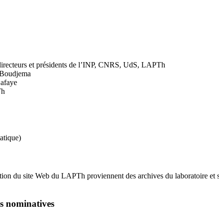
s directeurs et présidents de l’INP, CNRS, UdS, LAPTh
i Boudjema
Lafaye
Th
atique)
sation du site Web du LAPTh proviennent des archives du laboratoire et s
ns nominatives