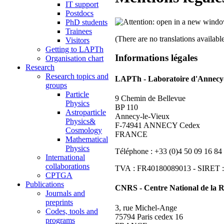
IT support
Postdocs
PhD students
Trainees
(There are no translations available
Visitors
Getting to LAPTh
Informations légales
Organisation chart
Research
Research topics and
LAPTh - Laboratoire d'Annecy-
groups
Particle
9 Chemin de Bellevue
Physics
BP 110
Astroparticle
Annecy-le-Vieux
Physics&
F-74941 ANNECY Cedex
Cosmology
FRANCE
Mathematical
Physics
Téléphone : +33 (0)4 50 09 16 84
International
collaborations
TVA : FR40180089013 - SIRET :
CPTGA
Publications
CNRS - Centre National de la R
Journals and
preprints
3, rue Michel-Ange
Codes, tools and
75794 Paris cedex 16
programs