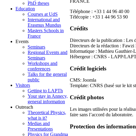
FRANCE
PhD theses
Education
Téléphone : +33 1 44 96 40 00
Courses at UdS
Télécopie : +33 1 44 96 53 90
International and
Erasmus Mundus
Crédits
Masters Schools in
France
Directeurs de la publication : Le
Events
Directeurs de la rédaction : Fawz
Seminars
Informatique : Mathieu Gauthier-
Regional Events and
Hébergeur : CNRS - LAPP/LAP
Seminars
Workshops and
Crédit logiciels
conferences
Talks for the general
public
CMS: Joomla
Visitors
Template: CNRS (basé sur le kit st
Getting to LAPTh
Your stay in Annecy,
Crédit photos
general information
Outreach
Les images utilisées pour la réali
Theoretical Physics,
faire sans l’accord du laboratoire.
what is it?
Medias and
Protection des informatio
Presentations
Physics for Grandma