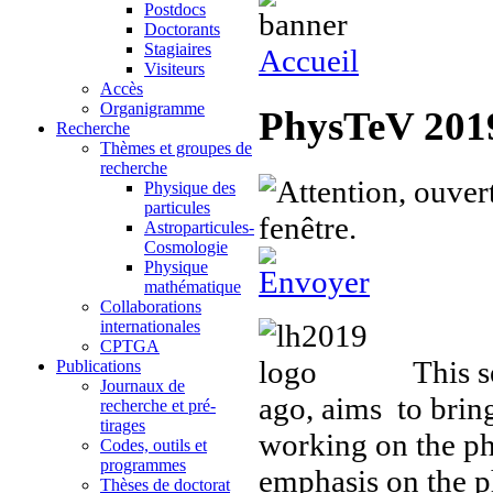
Postdocs
Doctorants
Stagiaires
Accueil
Visiteurs
Accès
Organigramme
PhysTeV 201
Recherche
Thèmes et groupes de
recherche
Physique des
particules
Astroparticules-
Cosmologie
Physique
mathématique
Collaborations
internationales
CPTGA
This s
Publications
Journaux de
ago,
aims to
brin
recherche et pré-
tirages
working on the 
Codes, outils et
programmes
emphasis
on the p
Thèses de doctorat