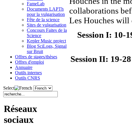
Houches in the m
FameLab
collaborations bef
Documents LAPTh
pour la vulgarisation
Les Houches will 
Fête de la science
Sites de vulgarisation
Concours Faites de la
Session I: 10-
Science
Kepler Music project
Blog SciLogs, Signal
sur Bruit
Session II: 19-2
Offres de stages/thèses
Offres d'emploi
Annuaire
Outils internes
Outils CNRS
Select
Réseaux
sociaux