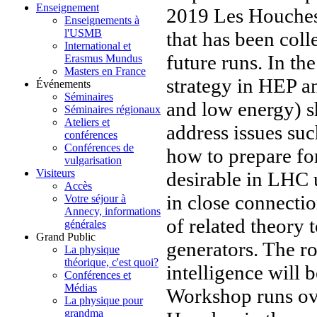
Enseignement
2019 Les Houches E
Enseignements à
l'USMB
that has been coll
International et
future runs. In the
Erasmus Mundus
Masters en France
strategy in HEP an
Événements
Séminaires
and low energy) 
Séminaires régionaux
Ateliers et
address issues su
conférences
Conférences de
how to prepare fo
vulgarisation
Visiteurs
desirable in LHC
Accès
in close connect
Votre séjour à
Annecy, informations
of related theory 
générales
Grand Public
generators. The ro
La physique
théorique, c'est quoi?
intelligence will
Conférences et
Médias
Workshop runs ove
La physique pour
grandma