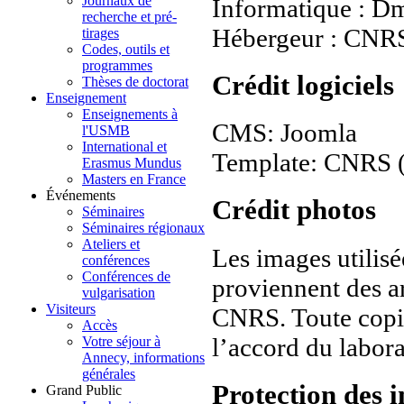
Journaux de
Informatique : D
recherche et pré-
Hébergeur : CN
tirages
Codes, outils et
programmes
Crédit logiciels
Thèses de doctorat
Enseignement
Enseignements à
CMS: Joomla
l'USMB
International et
Template: CNRS (ba
Erasmus Mundus
Masters en France
Événements
Crédit photos
Séminaires
Séminaires régionaux
Ateliers et
Les images utilis
conférences
Conférences de
proviennent des ar
vulgarisation
Visiteurs
CNRS. Toute copie,
Accès
l’accord du labora
Votre séjour à
Annecy, informations
générales
Protection des 
Grand Public