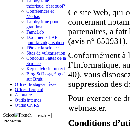
La physique
théorique, c'est quoi?
Ce site Web, qui 
Conférences et
Médias
concernant notam
La physique pour
grandma
partenaires, a fai
FameLab
Documents LAPTh
(avis n° 650931).
pour la vulgarisation
Fête de la science
Sites de vulgarisation
Conformément à la
Concours Faites de la
l’Informatique, aux
Science
Kepler Music project
40), vous disposez
Blog SciLogs, Signal
sur Bruit
suppression des d
Offres de stages/thèses
Offres d'emploi
Annuaire
Pour exercer ce d
Outils internes
Outils CNRS
webmaster.
Select
Conditions d’uti