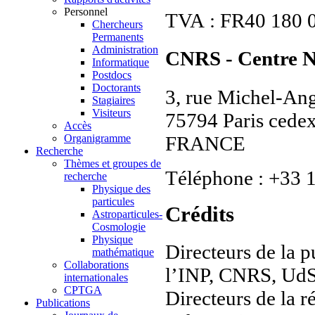
Personnel
TVA : FR40 180 0
Chercheurs
Permanents
Administration
CNRS - Centre Na
Informatique
Postdocs
Doctorants
3, rue Michel-An
Stagiaires
Visiteurs
75794 Paris cede
Accès
FRANCE
Organigramme
Recherche
Thèmes et groupes de
Téléphone : +33 1
recherche
Physique des
particules
Crédits
Astroparticules-
Cosmologie
Physique
Directeurs de la p
mathématique
Collaborations
l’INP, CNRS, Ud
internationales
CPTGA
Directeurs de la
Publications