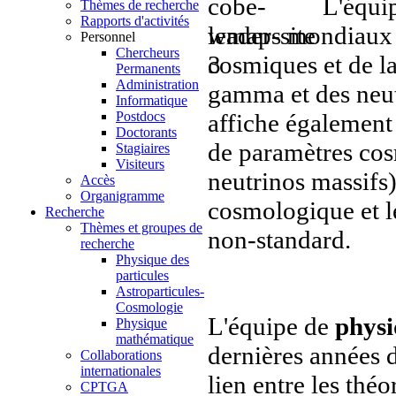
L'équip
Thèmes de recherche
Rapports d'activités
leaders mondiaux 
Personnel
Chercheurs
cosmiques et de la
Permanents
Administration
gamma et des neut
Informatique
affiche également 
Postdocs
Doctorants
de paramètres cos
Stagiaires
Visiteurs
neutrinos massifs
Accès
Organigramme
cosmologique et le
Recherche
Thèmes et groupes de
non-standard.
recherche
Physique des
particules
Astroparticules-
Cosmologie
L'équipe de
phys
Physique
mathématique
dernières années d
Collaborations
internationales
lien entre les thé
CPTGA