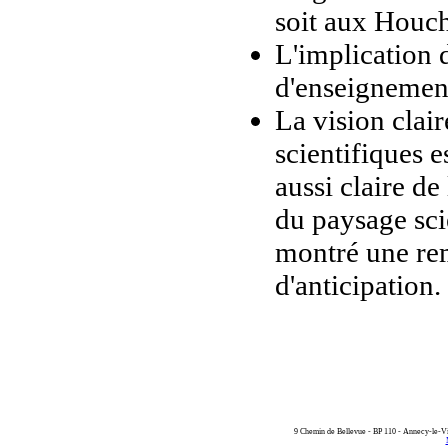
soit aux Houc
L'implication d
d'enseignement
La vision clair
scientifiques 
aussi claire d
du paysage scie
montré une rem
d'anticipation.
9 Chemin de Bellevue - BP 110 - Annecy-le-