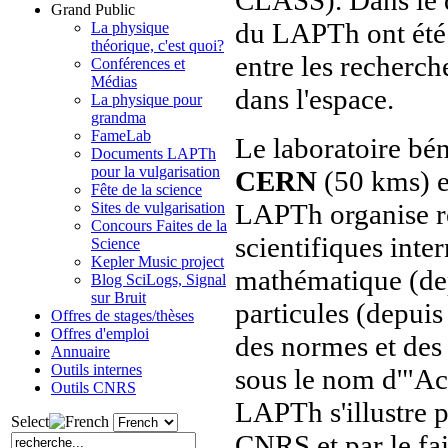
Grand Public
du LAPTh ont été 
La physique
théorique, c'est quoi?
entre les recherch
Conférences et
Médias
dans l'espace.
La physique pour
grandma
FameLab
Le laboratoire bén
Documents LAPTh
pour la vulgarisation
CERN
(50 kms) e
Fête de la science
LAPTh organise r
Sites de vulgarisation
Concours Faites de la
scientifiques in
Science
Kepler Music project
mathématique (de
Blog SciLogs, Signal
sur Bruit
particules (depuis
Offres de stages/thèses
Offres d'emploi
des normes et des
Annuaire
Outils internes
sous le nom d'"Ac
Outils CNRS
LAPTh s'illustre p
Select
CNRS et par le fai