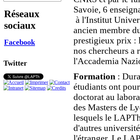
Savoie, 6 enseig
Réseaux
à l'Institut Unive
sociaux
ancien membre du 
prestigieux prix 
Facebook
nos chercheurs a r
l'Accademia Nazio
Twitter
Formation
:
Dura
étudiants ont pour
doctorat au labora
des Masters de Ly
lesquels le LAPTh 
d'autres universit
l'étranger. Le LA