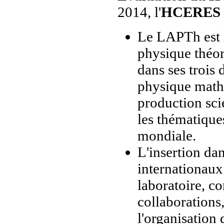
2014, l'
HCERES
Le LAPTh est l
physique théori
dans ses trois 
physique math
production scie
les thématique
mondiale.
L'insertion da
internationaux
laboratoire, c
collaborations,
l'organisation