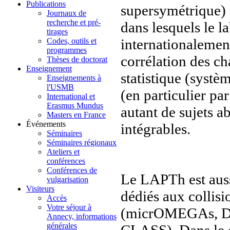
Publications
supersymétrique) 
Journaux de
recherche et pré-
dans lesquels le 
tirages
internationalemen
Codes, outils et
programmes
corrélation des ch
Thèses de doctorat
Enseignement
statistique (systè
Enseignements à
l'USMB
(en particulier pa
International et
Erasmus Mundus
autant de sujets 
Masters en France
Événements
intégrables.
Séminaires
Séminaires régionaux
Ateliers et
conférences
Conférences de
Le LAPTh est auss
vulgarisation
Visiteurs
dédiés aux collisi
Accès
Votre séjour à
(micrOMEGAs, D
Annecy, informations
générales
CLASS). Dans le d