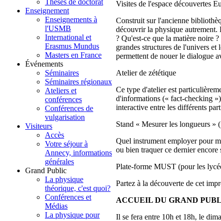
Thèses de doctorat
Visites de l'espace découvertes E
Enseignement
Enseignements à
Construit sur l'ancienne biblioth
l'USMB
découvrir la physique autrement. L
International et
? Qu'est-ce que la matière noire ?
Erasmus Mundus
grandes structures de l'univers et 
Masters en France
permettent de nouer le dialogue av
Événements
Atelier de zététique
Séminaires
Séminaires régionaux
Ce type d'atelier est particulièrem
Ateliers et
d'informations (« fact-checking »
conférences
interactive entre les différents pa
Conférences de
vulgarisation
Stand « Mesurer les longueurs » (
Visiteurs
Accès
Quel instrument employer pour mes
Votre séjour à
ou bien traquer ce dernier encore 
Annecy, informations
générales
Plate-forme MUST (pour les lycé
Grand Public
La physique
Partez à la découverte de cet impr
théorique, c'est quoi?
Conférences et
ACCUEIL DU GRAND PUBL
Médias
La physique pour
Il se fera entre 10h et 18h, le di