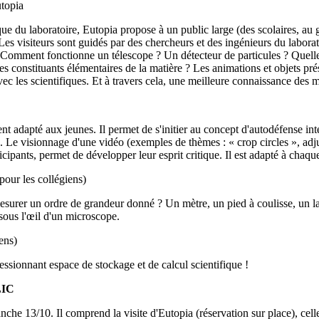
utopia
èque du laboratoire, Eutopia propose à un public large (des scolaires, a
es visiteurs sont guidés par des chercheurs et des ingénieurs du laborat
 Comment fonctionne un télescope ? Un détecteur de particules ? Quelles 
les constituants élémentaires de la matière ? Les animations et objets pré
ec les scientifiques. Et à travers cela, une meilleure connaissance des m
ent adapté aux jeunes. Il permet de s'initier au concept d'autodéfense int
). Le visionnage d'une vidéo (exemples de thèmes : « crop circles », 
rticipants, permet de développer leur esprit critique. Il est adapté à chaqu
pour les collégiens)
urer un ordre de grandeur donné ? Un mètre, un pied à coulisse, un lase
sous l'œil d'un microscope.
ens)
essionnant espace de stockage et de calcul scientifique !
IC
manche 13/10. Il comprend la visite d'Eutopia (réservation sur place), ce