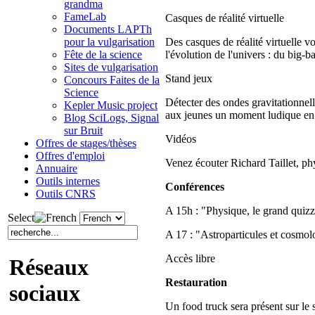
grandma
FameLab
Casques de réalité virtuelle
Documents LAPTh
Des casques de réalité virtuelle v
pour la vulgarisation
l'évolution de l'univers : du big-b
Fête de la science
Sites de vulgarisation
Stand jeux
Concours Faites de la
Science
Détecter des ondes gravitationnell
Kepler Music project
aux jeunes un moment ludique en l
Blog SciLogs, Signal
sur Bruit
Vidéos
Offres de stages/thèses
Offres d'emploi
Venez écouter Richard Taillet, ph
Annuaire
Outils internes
Conférences
Outils CNRS
A 15h : "Physique, le grand quizz
Select
A 17 : "Astroparticules et cosmo
Accès libre
Réseaux
Restauration
sociaux
Un food truck sera présent sur le 