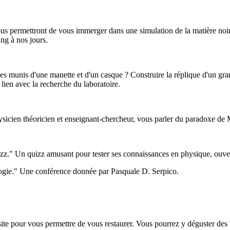
ous permettront de vous immerger dans une simulation de la matière noir
ang à nos jours.
es munis d'une manette et d'un casque ? Construire la réplique d'un gra
ien avec la recherche du laboratoire.
ysicien théoricien et enseignant-chercheur, vous parler du paradoxe de M
zz." Un quizz amusant pour tester ses connaissances en physique, ouver
logie." Une conférence donnée par Pasquale D. Serpico.
site pour vous permettre de vous restaurer. Vous pourrez y déguster des