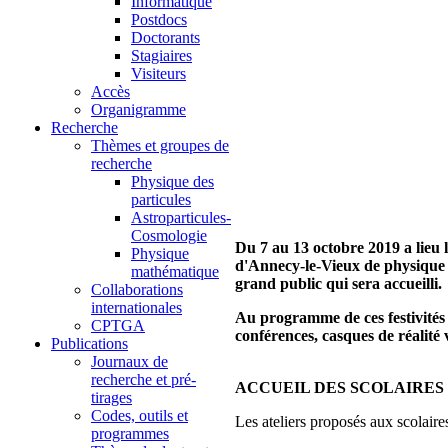
Informatique
Postdocs
Doctorants
Stagiaires
Visiteurs
Accès
Organigramme
Recherche
Thèmes et groupes de
recherche
Physique des
particules
Astroparticules-
Cosmologie
Du 7 au 13 octobre 2019 a lieu l
Physique
d'Annecy-le-Vieux de physique t
mathématique
grand public qui sera accueilli.
Collaborations
internationales
Au programme de ces festivités 
CPTGA
conférences, casques de réalité vi
Publications
Journaux de
recherche et pré-
ACCUEIL DES SCOLAIRES
tirages
Codes, outils et
Les ateliers proposés aux scolaire
programmes