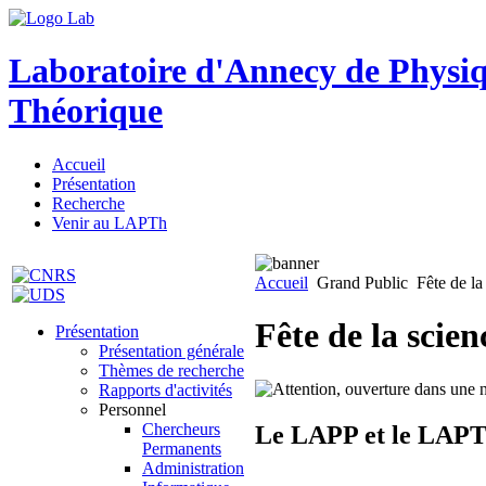
Laboratoire d'Annecy de Physi
Théorique
Accueil
Présentation
Recherche
Venir au LAPTh
Accueil
Grand Public
Fête de la
Fête de la scie
Présentation
Présentation générale
Thèmes de recherche
Rapports d'activités
Personnel
Chercheurs
Le LAPP et le LAPTh 
Permanents
Administration