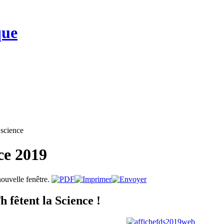
que
 science
nce 2019
fêtent la Science !