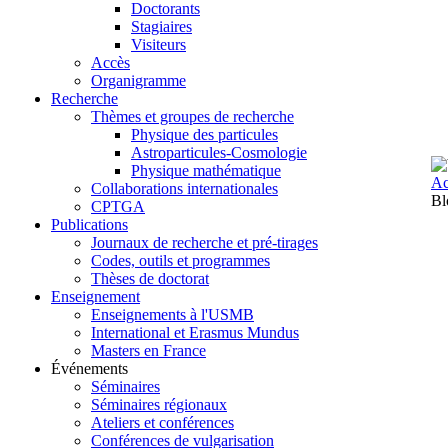
Doctorants
Stagiaires
Visiteurs
Accès
Organigramme
Recherche
Thèmes et groupes de recherche
Physique des particules
Astroparticules-Cosmologie
Physique mathématique
Ac
Collaborations internationales
Bl
CPTGA
Publications
Journaux de recherche et pré-tirages
Codes, outils et programmes
Thèses de doctorat
Enseignement
Enseignements à l'USMB
International et Erasmus Mundus
Masters en France
Événements
Séminaires
Séminaires régionaux
Ateliers et conférences
Conférences de vulgarisation