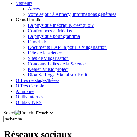
Visiteurs
Accès
Votre séjour à Annecy, informations générales
Grand Public
La physique théorique, c'est quoi?
Conférences et Médias
La physique pour grandma
FameLab
Documents LAPTh pour la vulgarisation
Fête de la science
Sites de vulgarisation
Concours Faites de la Science
Kepler Music project
Blog SciLogs, Signal sur Bruit
Offres de stages/thèses
Offres d'emploi
Annuaire
Outils internes
Outils CNRS
Select
Réseaux sociaux