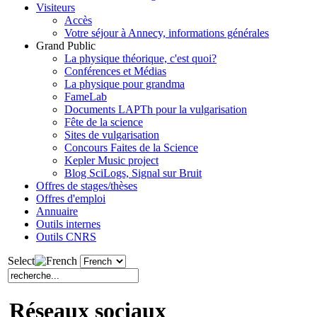
Visiteurs
Accès
Votre séjour à Annecy, informations générales
Grand Public
La physique théorique, c'est quoi?
Conférences et Médias
La physique pour grandma
FameLab
Documents LAPTh pour la vulgarisation
Fête de la science
Sites de vulgarisation
Concours Faites de la Science
Kepler Music project
Blog SciLogs, Signal sur Bruit
Offres de stages/thèses
Offres d'emploi
Annuaire
Outils internes
Outils CNRS
Select
Réseaux sociaux