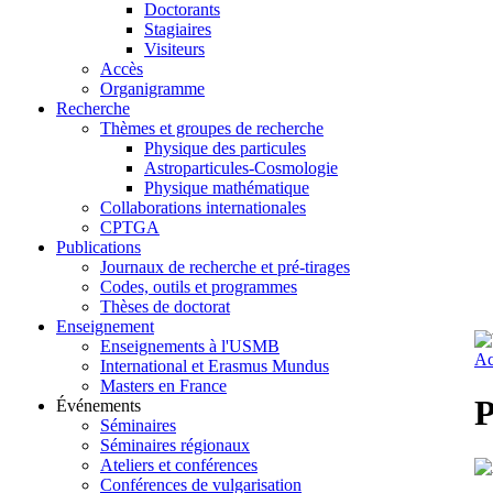
Doctorants
Stagiaires
Visiteurs
Accès
Organigramme
Recherche
Thèmes et groupes de recherche
Physique des particules
Astroparticules-Cosmologie
Physique mathématique
Collaborations internationales
CPTGA
Publications
Journaux de recherche et pré-tirages
Codes, outils et programmes
Thèses de doctorat
Enseignement
Enseignements à l'USMB
Ac
International et Erasmus Mundus
Masters en France
P
Événements
Séminaires
Séminaires régionaux
Ateliers et conférences
Conférences de vulgarisation