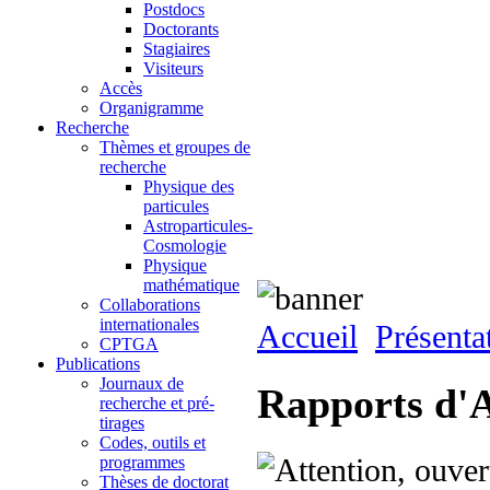
Postdocs
Doctorants
Stagiaires
Visiteurs
Accès
Organigramme
Recherche
Thèmes et groupes de
recherche
Physique des
particules
Astroparticules-
Cosmologie
Physique
mathématique
Collaborations
internationales
Accueil
Présenta
CPTGA
Publications
Journaux de
Rapports d'A
recherche et pré-
tirages
Codes, outils et
programmes
Thèses de doctorat