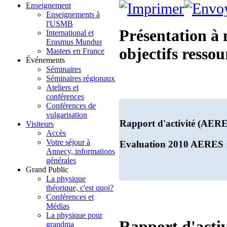
Enseignement
Enseignements à
l'USMB
Présentation à 
International et
Erasmus Mundus
objectifs resso
Masters en France
Événements
Séminaires
Séminaires régionaux
Ateliers et
conférences
Conférences de
vulgarisation
Rapport d'activité (AER
Visiteurs
Accès
Votre séjour à
Evaluation 2010 AERES 
Annecy, informations
générales
Grand Public
La physique
théorique, c'est quoi?
Conférences et
Médias
La physique pour
Rapport d'activ
grandma