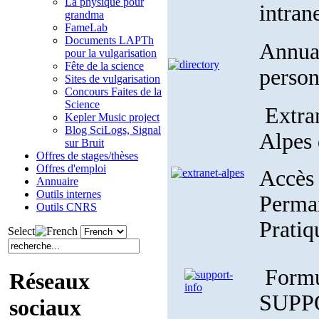
La physique pour
intran
grandma
FameLab
Documents LAPTh
Annuai
pour la vulgarisation
Fête de la science
perso
Sites de vulgarisation
Concours Faites de la
Science
Extran
Kepler Music project
Blog SciLogs, Signal
Alpes
sur Bruit
Offres de stages/thèses
Offres d'emploi
Accès 
Annuaire
Outils internes
Perman
Outils CNRS
Pratiq
Select
Formul
Réseaux
SUPP
sociaux