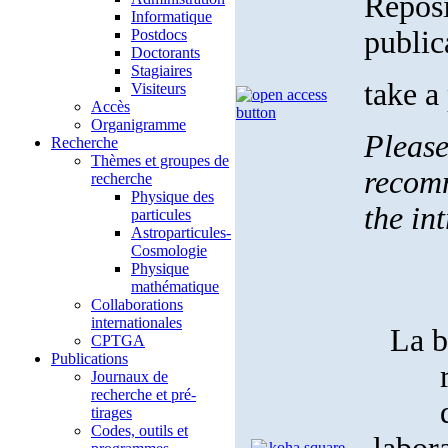
Reposi
Informatique
public
Postdocs
Doctorants
Stagiaires
take a
Visiteurs
Accès
Organigramme
Please
Recherche
Thèmes et groupes de
recomm
recherche
Physique des
the in
particules
Astroparticules-
Cosmologie
Physique
mathématique
Collaborations
internationales
La b
CPTGA
Publications
Journaux de
recherche et pré-
tirages
Codes, outils et