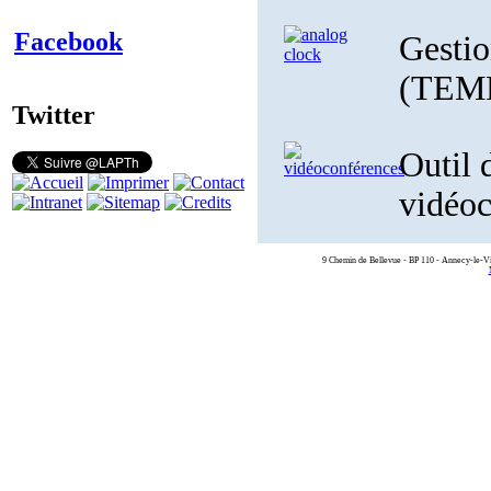
Facebook
Gestio
(TEM
Twitter
Outil 
vidéo
9 Chemin de Bellevue - BP 110 - Annecy-le-