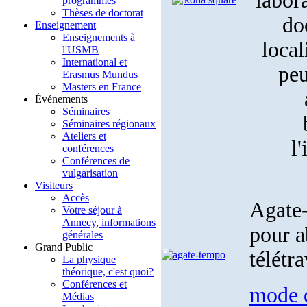
labor
programmes
Thèses de doctorat
do
Enseignement
Enseignements à
loca
l'USMB
International et
peu
Erasmus Mundus
Masters en France
Événements
Séminaires
Séminaires régionaux
Ateliers et
l
conférences
Conférences de
vulgarisation
Visiteurs
Accès
Agate
Votre séjour à
Annecy, informations
pour a
générales
Grand Public
télétr
La physique
théorique, c'est quoi?
Conférences et
mode 
Médias