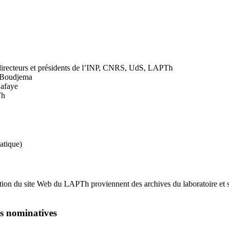
s directeurs et présidents de l’INP, CNRS, UdS, LAPTh
i Boudjema
Lafaye
Th
atique)
sation du site Web du LAPTh proviennent des archives du laboratoire et s
ns nominatives