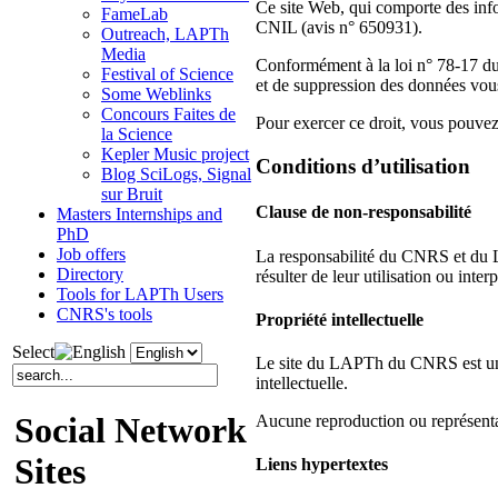
Ce site Web, qui comporte des info
FameLab
CNIL (avis n° 650931).
Outreach, LAPTh
Media
Conformément à la loi n° 78-17 du 6
Festival of Science
et de suppression des données vous
Some Weblinks
Concours Faites de
Pour exercer ce droit, vous pouve
la Science
Kepler Music project
Conditions d’utilisation
Blog SciLogs, Signal
sur Bruit
Clause de non-responsabilité
Masters Internships and
PhD
Job offers
La responsabilité du CNRS et du L
Directory
résulter de leur utilisation ou interp
Tools for LAPTh Users
CNRS's tools
Propriété intellectuelle
Select
Le site du LAPTh du CNRS est une o
intellectuelle.
Social Network
Aucune reproduction ou représentat
Sites
Liens hypertextes