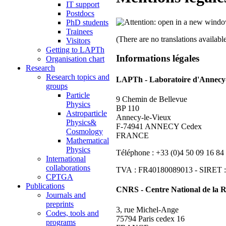
IT support
Postdocs
PhD students
Trainees
(There are no translations available
Visitors
Getting to LAPTh
Informations légales
Organisation chart
Research
Research topics and
LAPTh - Laboratoire d'Annecy-
groups
Particle
9 Chemin de Bellevue
Physics
BP 110
Astroparticle
Annecy-le-Vieux
Physics&
F-74941 ANNECY Cedex
Cosmology
FRANCE
Mathematical
Physics
Téléphone : +33 (0)4 50 09 16 84
International
collaborations
TVA : FR40180089013 - SIRET :
CPTGA
Publications
CNRS - Centre National de la R
Journals and
preprints
3, rue Michel-Ange
Codes, tools and
75794 Paris cedex 16
programs