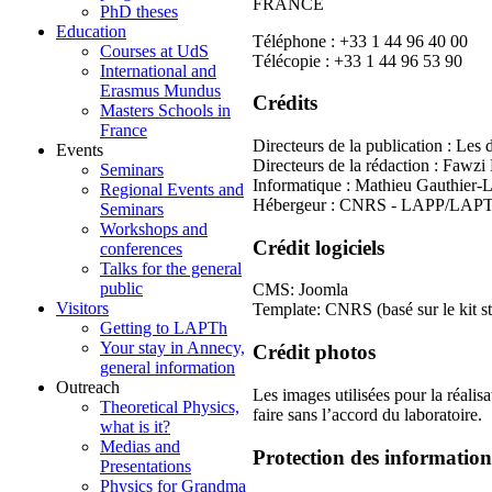
FRANCE
PhD theses
Education
Téléphone : +33 1 44 96 40 00
Courses at UdS
Télécopie : +33 1 44 96 53 90
International and
Erasmus Mundus
Crédits
Masters Schools in
France
Directeurs de la publication : Le
Events
Directeurs de la rédaction : Fawz
Seminars
Informatique : Mathieu Gauthier-
Regional Events and
Hébergeur : CNRS - LAPP/LAP
Seminars
Workshops and
Crédit logiciels
conferences
Talks for the general
public
CMS: Joomla
Visitors
Template: CNRS (basé sur le kit st
Getting to LAPTh
Your stay in Annecy,
Crédit photos
general information
Outreach
Les images utilisées pour la réali
Theoretical Physics,
faire sans l’accord du laboratoire.
what is it?
Medias and
Protection des informatio
Presentations
Physics for Grandma