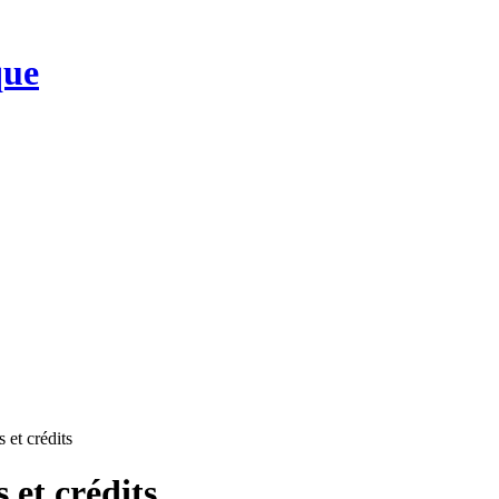
que
 et crédits
 et crédits