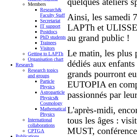
quelques ateliers s
Members
Research&
Ainsi, les samedi 
Faculty Staff
Secretariat
LAPTh et ULISSE v
IT support
Postdocs
au grand public !
PhD students
Trainees
Visitors
Le matin, les plus p
Getting to LAPTh
Organisation chart
dédiés aux enfants 
Research
Research topics
grands pourront eu
and groups
Particle
EUTOPIA en compag
Physics
passionnés par leur
Astroparticle
Physics&
Cosmology
L'après-midi, enco
Mathematical
Physics
tous les âges : vis
International
collaborations
MUST, conférences,
CPTGA
Publications