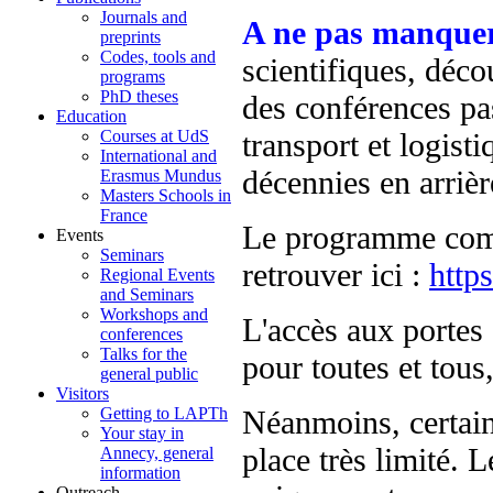
Journals and
A ne pas manquer
preprints
Codes, tools and
scientifiques, déco
programs
PhD theses
des conférences pa
Education
transport et logis
Courses at UdS
International and
décennies en arrière
Erasmus Mundus
Masters Schools in
France
Le programme compl
Events
Seminars
retrouver ici :
http
Regional Events
and Seminars
Workshops and
L'accès aux portes
conferences
Talks for the
pour toutes et tous,
general public
Visitors
Néanmoins, certain
Getting to LAPTh
Your stay in
place très limité. 
Annecy, general
information
Outreach