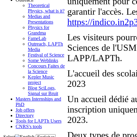
uniquement pour ce
Theoretical
garantir l'accès. Le
Physics, what is it?
Medias and
https://indico.in2p
Presentations
Physics for
Grandma
Les visiteurs pour
FameLab
Outreach, LAPTh
Sciences de l'USMB
Media
Festival of Science
LAPP/LAPTh.
Some Weblinks
Concours Faites de
L'accueil des scol
la Science
Kepler Music
2023
project
Blog SciLogs,
Signal sur Bruit
Un accueil dédié au
Masters Internships and
PhD
inscription unique
Job offers
Directory
2023.
Tools for LAPTh Users
CNRS's tools
Deux types de pro
Select