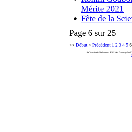
Mérite 2021
Fête de la Sci
Page 6 sur 25
<<
Début
<
Précédent
1
2
3
4
5
6
9 Chemin de Bellevue - BP 110 - Annecy-le-