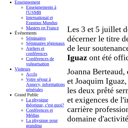
Enseignement
Enseignements à
l'USMB
International et
Erasmus Mundus
Les 3 et 5 juillet 
Masters en France
Événements
décerner le titre 
Séminaires
Séminaires régionaux
de leur soutenanc
Ateliers et
conférences
Iguaz
ont été offi
Conférences de
vulgarisation
Visiteurs
Joanna Berteaud, 
Accès
et Joaquim Iguaz,
Votre séjour à
Annecy, informations
les deux prêté ser
générales
Grand Public
et exigences de l'i
La physique
théorique, c'est quoi?
carrière profession
Conférences et
Médias
domaine d'activité
La physique pour
grandma