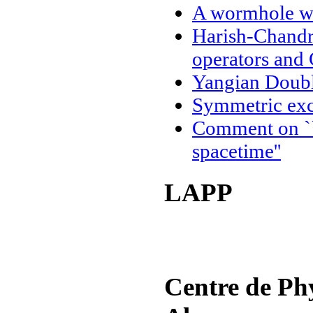
A wormhole wi
Harish-Chandr
operators and 
Yangian Doubl
Symmetric excl
Comment on ``
spacetime''
LAPP
Centre de Ph