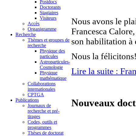
Postdocs
Doctorants
Stagiaires
Visiteurs
Nous avons le plai
Accès
Organigramme
Francesca Calore,
Recherche
son habilitation à
Thèmes et groupes de
recherche
Physique des
Nous la félicitons
particules
Astroparticules-
Cosmologie
Lire la suite : F
Physique
mathématique
Collaborations
internationales
CPTGA
Nouveaux docte
Publications
Journaux de
recherche et pré-
tirages
Codes, outils et
programmes
Thèses de doctorat