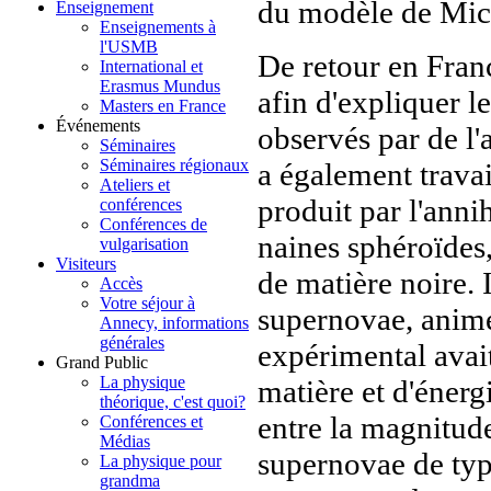
du modèle de Mic
Enseignement
Enseignements à
l'USMB
De retour en Fran
International et
Erasmus Mundus
afin d'expliquer 
Masters en France
Événements
observés par de l'a
Séminaires
Séminaires régionaux
a également trava
Ateliers et
produit par l'anni
conférences
Conférences de
naines sphéroïdes
vulgarisation
Visiteurs
de matière noire. I
Accès
Votre séjour à
supernovae, anim
Annecy, informations
générales
expérimental avait
Grand Public
La physique
matière et d'énergi
théorique, c'est quoi?
entre la magnitude
Conférences et
Médias
supernovae de type
La physique pour
grandma