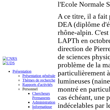
l'Ecole Normale S
A ce titre, il a f
DEA (diplôme d'ét
rhône-alpin. C'est
LAPTh en octobre 
direction de Pierr
de sciences physiqu
problème de la mat
particulièrement à
Présentation
Présentation générale
lumineuses (naines
Thèmes de recherche
Rapports d'activités
montré en particul
Personnel
Chercheurs
cas échéant, une p
Permanents
Administration
indécelables par l
Informatique