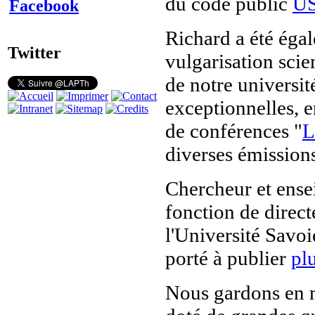
du code public
U
Facebook
Richard a été éga
Twitter
vulgarisation scie
de notre universit
exceptionnelles, e
de conférences "
L
diverses émissions
Chercheur et ense
fonction de direc
l'Université Savo
porté à publier
plu
Nous gardons en m