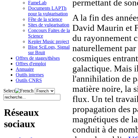
permettant de sond
FameLab
Documents LAPTh
pour la vulgarisation
A la fin des année
Fête de la science
Sites de vulgarisation
David Maurin et F
Concours Faites de la
du rayonnement c
Science
Kepler Music project
naturellement par 
Blog SciLogs, Signal
sur Bruit
cosmiques entrant 
Offres de stages/thèses
Offres d'emploi
galactique. Mais i
Annuaire
Outils internes
l'annihilation de 
Outils CNRS
matière noire, la 
Select
flux. Un tel trava
propagation des p
Réseaux
magnétiques de la 
sociaux
conduit à de nombr