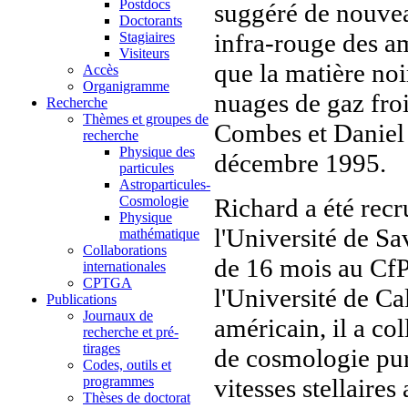
Postdocs
suggéré de nouve
Doctorants
infra-rouge des a
Stagiaires
Visiteurs
que la matière noi
Accès
Organigramme
nuages de gaz froi
Recherche
Thèmes et groupes de
Combes et Daniel 
recherche
Physique des
décembre 1995.
particules
Astroparticules-
Richard a été recr
Cosmologie
Physique
l'Université de Sa
mathématique
Collaborations
de 16 mois au CfP
internationales
CPTGA
l'Université de Ca
Publications
Journaux de
américain, il a co
recherche et pré-
tirages
de cosmologie pure
Codes, outils et
vitesses stellaire
programmes
Thèses de doctorat