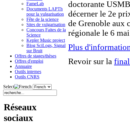
doctorante USMB a
FameLab
Documents LAPTh
décerner le 2e pri
pour la vulgarisation
Fête de la science
de Grenoble aux c
Sites de vulgarisation
Concours Faites de la
régionale le 6 mai
Science
Kepler Music project
Plus d'informatio
Blog SciLogs, Signal
sur Bruit
Offres de stages/thèses
Revoir sur la
fina
Offres d'emploi
Annuaire
Outils internes
Outils CNRS
Select
Réseaux
sociaux