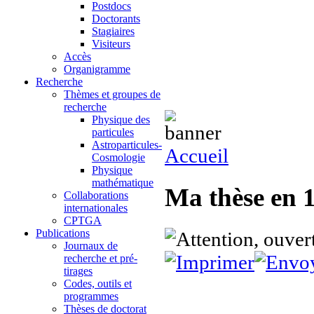
Postdocs
Doctorants
Stagiaires
Visiteurs
Accès
Organigramme
Recherche
Thèmes et groupes de
recherche
Physique des
particules
Astroparticules-
Accueil
Cosmologie
Physique
mathématique
Ma thèse en 1
Collaborations
internationales
CPTGA
Publications
Journaux de
recherche et pré-
tirages
Codes, outils et
programmes
Thèses de doctorat