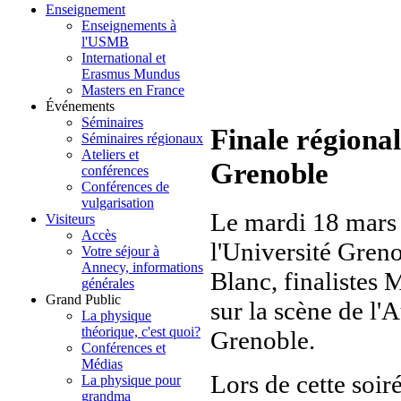
Enseignement
Enseignements à
l'USMB
International et
Erasmus Mundus
Masters en France
Événements
Séminaires
Finale régiona
Séminaires régionaux
Ateliers et
Grenoble
conférences
Conférences de
vulgarisation
Le mardi 18 mars 
Visiteurs
Accès
l'Université Gren
Votre séjour à
Annecy, informations
Blanc, finalistes
générales
Grand Public
sur la scène de l
La physique
théorique, c'est quoi?
Grenoble.
Conférences et
Médias
Lors de cette soir
La physique pour
grandma