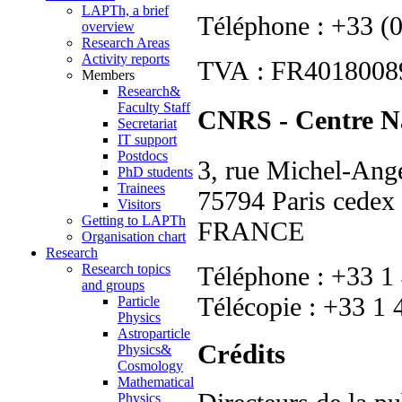
LAPTh, a brief
Téléphone : +33 (
overview
Research Areas
Activity reports
TVA : FR40180089
Members
Research&
Faculty Staff
CNRS - Centre Nat
Secretariat
IT support
Postdocs
3, rue Michel-An
PhD students
Trainees
75794 Paris cedex
Visitors
Getting to LAPTh
FRANCE
Organisation chart
Research
Téléphone : +33 1
Research topics
and groups
Télécopie : +33 1 
Particle
Physics
Astroparticle
Crédits
Physics&
Cosmology
Mathematical
Physics