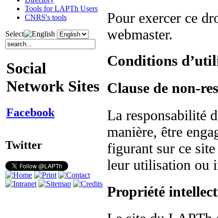
Tools for LAPTh Users
Pour exercer ce dr
CNRS's tools
webmaster.
Select
Conditions d’util
Social
Network Sites
Clause de non-res
Facebook
La responsabilité
manière, être enga
Twitter
figurant sur ce sit
leur utilisation ou 
Propriété intellect