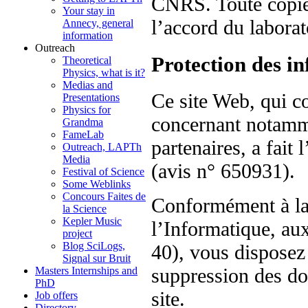
CNRS. Toute copie, 
Your stay in
l’accord du laborat
Annecy, general
information
Outreach
Protection des i
Theoretical
Physics, what is it?
Medias and
Ce site Web, qui c
Presentations
Physics for
concernant notamm
Grandma
FameLab
partenaires, a fait
Outreach, LAPTh
Media
(avis n° 650931).
Festival of Science
Some Weblinks
Concours Faites de
Conformément à la 
la Science
Kepler Music
l’Informatique, aux
project
Blog SciLogs,
40), vous disposez 
Signal sur Bruit
suppression des do
Masters Internships and
PhD
site.
Job offers
Directory