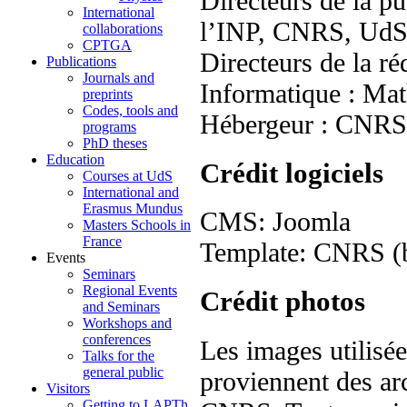
Directeurs de la pu
International
l’INP, CNRS, Ud
collaborations
CPTGA
Directeurs de la r
Publications
Journals and
Informatique : Mat
preprints
Codes, tools and
Hébergeur : CNR
programs
PhD theses
Education
Crédit logiciels
Courses at UdS
International and
Erasmus Mundus
CMS: Joomla
Masters Schools in
France
Template: CNRS (ba
Events
Seminars
Regional Events
Crédit photos
and Seminars
Workshops and
conferences
Les images utilisé
Talks for the
general public
proviennent des arc
Visitors
Getting to LAPTh