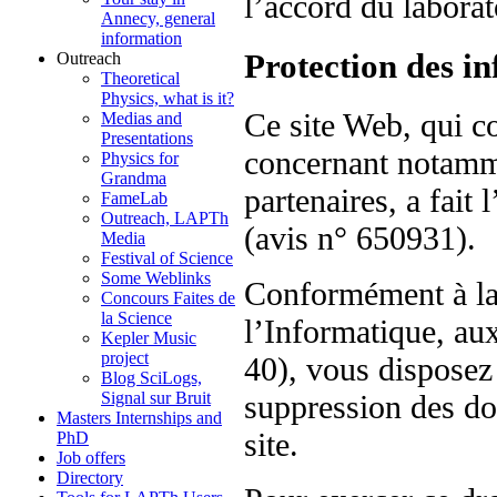
l’accord du laborat
Annecy, general
information
Protection des i
Outreach
Theoretical
Physics, what is it?
Ce site Web, qui c
Medias and
Presentations
concernant notamm
Physics for
Grandma
partenaires, a fait
FameLab
Outreach, LAPTh
(avis n° 650931).
Media
Festival of Science
Some Weblinks
Conformément à la 
Concours Faites de
la Science
l’Informatique, aux
Kepler Music
project
40), vous disposez 
Blog SciLogs,
Signal sur Bruit
suppression des do
Masters Internships and
site.
PhD
Job offers
Directory