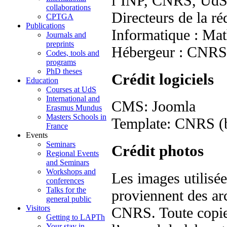
l’INP, CNRS, Ud
collaborations
Directeurs de la r
CPTGA
Publications
Informatique : Mat
Journals and
preprints
Hébergeur : CNR
Codes, tools and
programs
PhD theses
Crédit logiciels
Education
Courses at UdS
International and
CMS: Joomla
Erasmus Mundus
Masters Schools in
Template: CNRS (ba
France
Events
Seminars
Crédit photos
Regional Events
and Seminars
Workshops and
Les images utilisé
conferences
Talks for the
proviennent des arc
general public
Visitors
CNRS. Toute copie, 
Getting to LAPTh
Your stay in