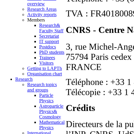
overview
Research Areas
TVA : FR40180089
Activity reports
Members
Research&
CNRS - Centre Nat
Faculty Staff
Secretariat
IT support
3, rue Michel-An
Postdocs
PhD students
75794 Paris cedex
Trainees
Visitors
FRANCE
Getting to LAPTh
Organisation chart
Research
Téléphone : +33 1
Research topics
Télécopie : +33 1 
and groups
Particle
Physics
Crédits
Astroparticle
Physics&
Cosmology
Directeurs de la pu
Mathematical
Physics
International