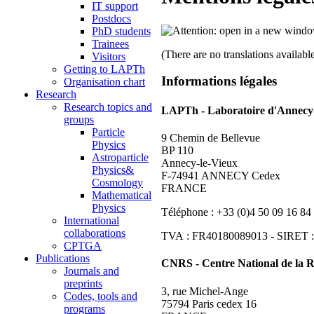
IT support
Postdocs
PhD students
Trainees
(There are no translations available
Visitors
Getting to LAPTh
Informations légales
Organisation chart
Research
Research topics and
LAPTh - Laboratoire d'Annecy-
groups
Particle
9 Chemin de Bellevue
Physics
BP 110
Astroparticle
Annecy-le-Vieux
Physics&
F-74941 ANNECY Cedex
Cosmology
FRANCE
Mathematical
Physics
Téléphone : +33 (0)4 50 09 16 84
International
collaborations
TVA : FR40180089013 - SIRET :
CPTGA
Publications
CNRS - Centre National de la R
Journals and
preprints
3, rue Michel-Ange
Codes, tools and
75794 Paris cedex 16
programs