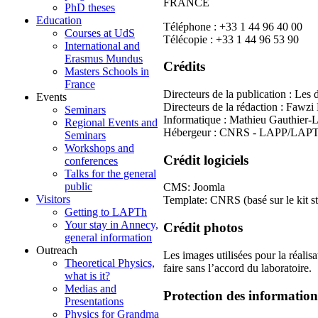
FRANCE
PhD theses
Education
Téléphone : +33 1 44 96 40 00
Courses at UdS
Télécopie : +33 1 44 96 53 90
International and
Erasmus Mundus
Crédits
Masters Schools in
France
Directeurs de la publication : Le
Events
Directeurs de la rédaction : Fawz
Seminars
Informatique : Mathieu Gauthier-
Regional Events and
Hébergeur : CNRS - LAPP/LAP
Seminars
Workshops and
Crédit logiciels
conferences
Talks for the general
public
CMS: Joomla
Visitors
Template: CNRS (basé sur le kit st
Getting to LAPTh
Your stay in Annecy,
Crédit photos
general information
Outreach
Les images utilisées pour la réali
Theoretical Physics,
faire sans l’accord du laboratoire.
what is it?
Medias and
Protection des informatio
Presentations
Physics for Grandma