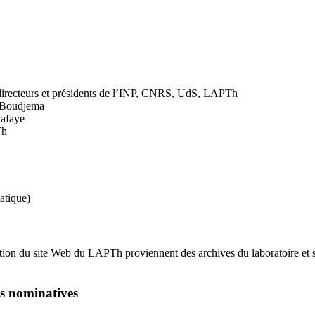
s directeurs et présidents de l’INP, CNRS, UdS, LAPTh
i Boudjema
Lafaye
Th
atique)
sation du site Web du LAPTh proviennent des archives du laboratoire et s
ns nominatives