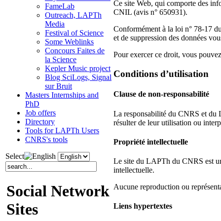
Ce site Web, qui comporte des info
FameLab
CNIL (avis n° 650931).
Outreach, LAPTh
Media
Conformément à la loi n° 78-17 du 6
Festival of Science
et de suppression des données vous
Some Weblinks
Concours Faites de
Pour exercer ce droit, vous pouve
la Science
Kepler Music project
Conditions d’utilisation
Blog SciLogs, Signal
sur Bruit
Clause de non-responsabilité
Masters Internships and
PhD
Job offers
La responsabilité du CNRS et du L
Directory
résulter de leur utilisation ou interp
Tools for LAPTh Users
CNRS's tools
Propriété intellectuelle
Select
Le site du LAPTh du CNRS est une o
intellectuelle.
Social Network
Aucune reproduction ou représentat
Sites
Liens hypertextes