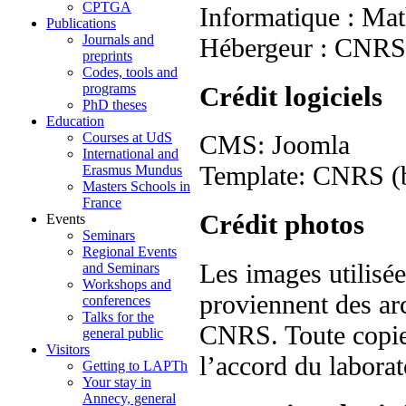
CPTGA
Informatique : Mat
Publications
Journals and
Hébergeur : CNR
preprints
Codes, tools and
Crédit logiciels
programs
PhD theses
Education
Courses at UdS
CMS: Joomla
International and
Template: CNRS (ba
Erasmus Mundus
Masters Schools in
France
Crédit photos
Events
Seminars
Regional Events
Les images utilisé
and Seminars
Workshops and
proviennent des arc
conferences
Talks for the
CNRS. Toute copie, 
general public
Visitors
l’accord du laborat
Getting to LAPTh
Your stay in
Annecy, general