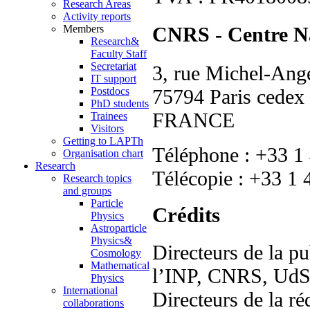
Research Areas
Activity reports
Members
CNRS - Centre Nat
Research&
Faculty Staff
Secretariat
3, rue Michel-An
IT support
75794 Paris cedex
Postdocs
PhD students
FRANCE
Trainees
Visitors
Getting to LAPTh
Téléphone : +33 1
Organisation chart
Research
Télécopie : +33 1 
Research topics
and groups
Particle
Crédits
Physics
Astroparticle
Physics&
Directeurs de la pu
Cosmology
Mathematical
l’INP, CNRS, Ud
Physics
International
Directeurs de la r
collaborations