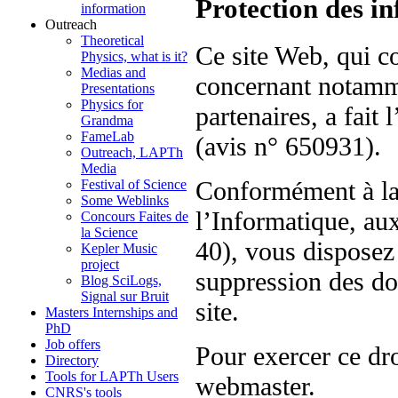
Protection des i
information
Outreach
Theoretical
Ce site Web, qui c
Physics, what is it?
Medias and
concernant notamm
Presentations
Physics for
partenaires, a fait
Grandma
FameLab
(avis n° 650931).
Outreach, LAPTh
Media
Conformément à la 
Festival of Science
Some Weblinks
l’Informatique, aux
Concours Faites de
la Science
40), vous disposez 
Kepler Music
project
suppression des do
Blog SciLogs,
Signal sur Bruit
site.
Masters Internships and
PhD
Job offers
Pour exercer ce dr
Directory
Tools for LAPTh Users
webmaster.
CNRS's tools