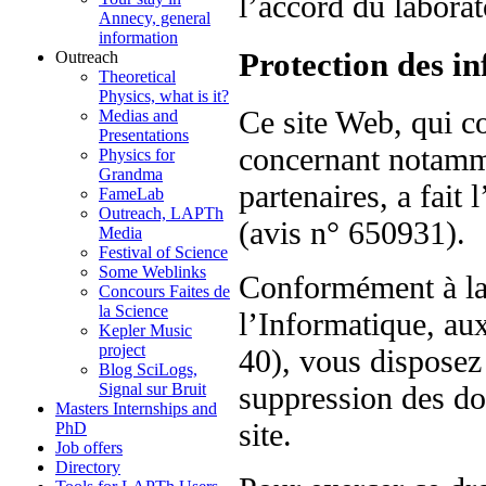
l’accord du laborat
Annecy, general
information
Protection des i
Outreach
Theoretical
Physics, what is it?
Ce site Web, qui c
Medias and
Presentations
concernant notamm
Physics for
Grandma
partenaires, a fait
FameLab
Outreach, LAPTh
(avis n° 650931).
Media
Festival of Science
Some Weblinks
Conformément à la 
Concours Faites de
la Science
l’Informatique, aux
Kepler Music
project
40), vous disposez 
Blog SciLogs,
Signal sur Bruit
suppression des do
Masters Internships and
site.
PhD
Job offers
Directory