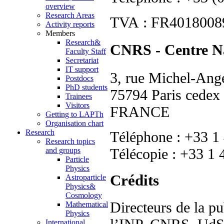
overview
Research Areas
TVA : FR40180089
Activity reports
Members
Research&
CNRS - Centre Nat
Faculty Staff
Secretariat
IT support
3, rue Michel-An
Postdocs
PhD students
75794 Paris cedex
Trainees
Visitors
FRANCE
Getting to LAPTh
Organisation chart
Research
Téléphone : +33 1
Research topics
Télécopie : +33 1 
and groups
Particle
Physics
Crédits
Astroparticle
Physics&
Cosmology
Directeurs de la pu
Mathematical
Physics
International