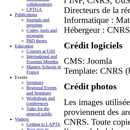
l’INP, CNRS, Ud
collaborations
Directeurs de la r
CPTGA
Publications
Informatique : Mat
Journals and
preprints
Hébergeur : CNR
Codes, tools and
programs
PhD theses
Crédit logiciels
Education
Courses at UdS
International and
CMS: Joomla
Erasmus Mundus
Masters Schools in
Template: CNRS (ba
France
Events
Seminars
Crédit photos
Regional Events
and Seminars
Workshops and
Les images utilisé
conferences
Talks for the
proviennent des arc
general public
Visitors
CNRS. Toute copie, 
Getting to LAPTh
Your stay in