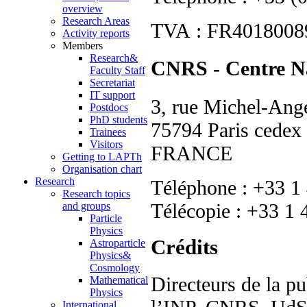
overview
Research Areas
TVA : FR40180089
Activity reports
Members
Research&
CNRS - Centre Nat
Faculty Staff
Secretariat
IT support
3, rue Michel-An
Postdocs
PhD students
75794 Paris cedex
Trainees
Visitors
FRANCE
Getting to LAPTh
Organisation chart
Research
Téléphone : +33 1
Research topics
Télécopie : +33 1 
and groups
Particle
Physics
Crédits
Astroparticle
Physics&
Cosmology
Directeurs de la pu
Mathematical
Physics
International