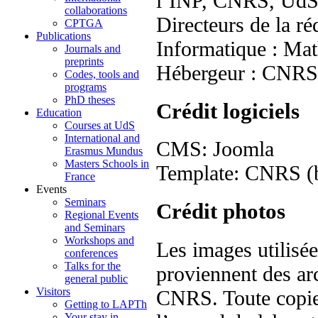
l’INP, CNRS, Ud
collaborations
Directeurs de la r
CPTGA
Publications
Informatique : Mat
Journals and
preprints
Hébergeur : CNR
Codes, tools and
programs
PhD theses
Crédit logiciels
Education
Courses at UdS
International and
CMS: Joomla
Erasmus Mundus
Masters Schools in
Template: CNRS (ba
France
Events
Seminars
Crédit photos
Regional Events
and Seminars
Workshops and
Les images utilisé
conferences
Talks for the
proviennent des arc
general public
Visitors
CNRS. Toute copie, 
Getting to LAPTh
Your stay in