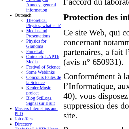
l’accord du laborat
Annecy, general
information
Protection des i
Outreach
Theoretical
Physics, what is it?
Ce site Web, qui c
Medias and
Presentations
concernant notamm
Physics for
Grandma
partenaires, a fait
FameLab
Outreach, LAPTh
(avis n° 650931).
Media
Festival of Science
Some Weblinks
Conformément à la 
Concours Faites de
la Science
l’Informatique, aux
Kepler Music
project
40), vous disposez 
Blog SciLogs,
Signal sur Bruit
suppression des do
Masters Internships and
site.
PhD
Job offers
Directory