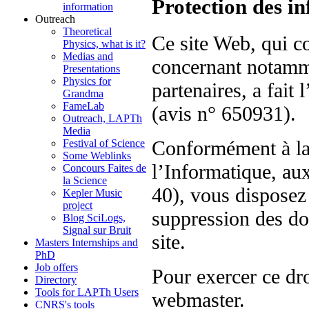
Protection des i
information
Outreach
Theoretical
Ce site Web, qui c
Physics, what is it?
Medias and
concernant notamm
Presentations
Physics for
partenaires, a fait
Grandma
FameLab
(avis n° 650931).
Outreach, LAPTh
Media
Conformément à la 
Festival of Science
Some Weblinks
l’Informatique, aux
Concours Faites de
la Science
40), vous disposez 
Kepler Music
project
suppression des do
Blog SciLogs,
Signal sur Bruit
site.
Masters Internships and
PhD
Job offers
Pour exercer ce dr
Directory
Tools for LAPTh Users
webmaster.
CNRS's tools