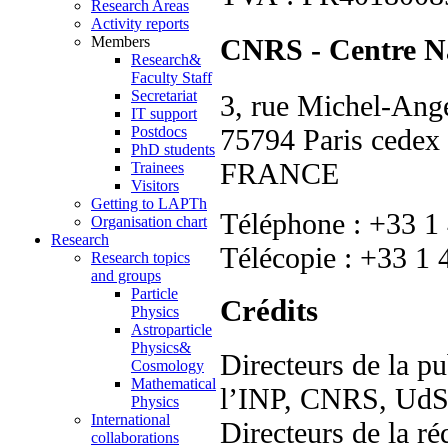
Research Areas
Activity reports
Members
CNRS - Centre Nat
Research&
Faculty Staff
Secretariat
3, rue Michel-An
IT support
75794 Paris cedex
Postdocs
PhD students
FRANCE
Trainees
Visitors
Getting to LAPTh
Téléphone : +33 1
Organisation chart
Research
Télécopie : +33 1 
Research topics
and groups
Particle
Crédits
Physics
Astroparticle
Physics&
Directeurs de la pu
Cosmology
Mathematical
l’INP, CNRS, Ud
Physics
International
Directeurs de la r
collaborations