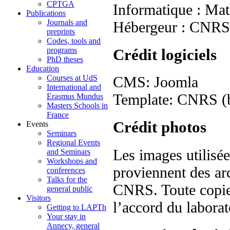
CPTGA
Informatique : Mat
Publications
Journals and
Hébergeur : CNR
preprints
Codes, tools and
Crédit logiciels
programs
PhD theses
Education
Courses at UdS
CMS: Joomla
International and
Template: CNRS (ba
Erasmus Mundus
Masters Schools in
France
Crédit photos
Events
Seminars
Regional Events
Les images utilisé
and Seminars
Workshops and
proviennent des arc
conferences
Talks for the
CNRS. Toute copie, 
general public
Visitors
l’accord du laborat
Getting to LAPTh
Your stay in
Annecy, general