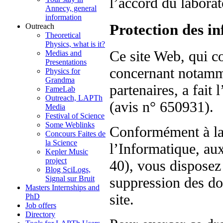
l’accord du laborat
Annecy, general
information
Protection des i
Outreach
Theoretical
Physics, what is it?
Ce site Web, qui c
Medias and
Presentations
concernant notamm
Physics for
Grandma
partenaires, a fait
FameLab
Outreach, LAPTh
(avis n° 650931).
Media
Festival of Science
Some Weblinks
Conformément à la 
Concours Faites de
la Science
l’Informatique, aux
Kepler Music
project
40), vous disposez 
Blog SciLogs,
Signal sur Bruit
suppression des do
Masters Internships and
site.
PhD
Job offers
Directory