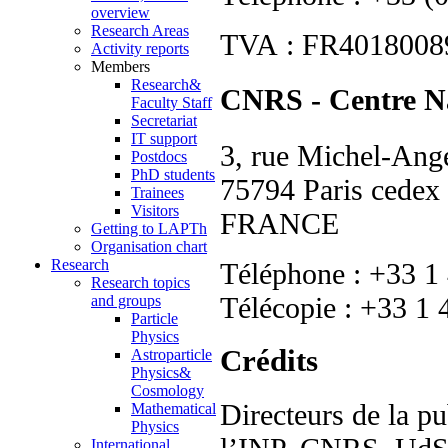
overview
Research Areas
TVA : FR40180089
Activity reports
Members
Research&
CNRS - Centre Nat
Faculty Staff
Secretariat
IT support
3, rue Michel-An
Postdocs
PhD students
75794 Paris cedex
Trainees
Visitors
FRANCE
Getting to LAPTh
Organisation chart
Research
Téléphone : +33 1
Research topics
Télécopie : +33 1 
and groups
Particle
Physics
Crédits
Astroparticle
Physics&
Cosmology
Directeurs de la pu
Mathematical
Physics
International