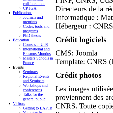
l’INP, CNRS, Ud
collaborations
Directeurs de la r
CPTGA
Publications
Informatique : Mat
Journals and
preprints
Hébergeur : CNR
Codes, tools and
programs
PhD theses
Crédit logiciels
Education
Courses at UdS
International and
CMS: Joomla
Erasmus Mundus
Masters Schools in
Template: CNRS (ba
France
Events
Seminars
Crédit photos
Regional Events
and Seminars
Workshops and
Les images utilisé
conferences
Talks for the
proviennent des arc
general public
Visitors
CNRS. Toute copie, 
Getting to LAPTh
Your stay in