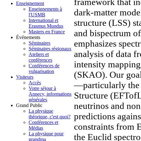
framework that in
Enseignement
Enseignements à
dark-matter models
l'USMB
structure (LSS) s
International et
Erasmus Mundus
and bispectrum of 
Masters en France
Événements
emphasizes spectr
Séminaires
Séminaires régionaux
analysis of data
Ateliers et
conférences
intensity mapping
Conférences de
vulgarisation
(SKAO). Our goal 
Visiteurs
—particularly the
Accès
Votre séjour à
Structure (EFTofL
Annecy, informations
générales
neutrinos and non-
Grand Public
La physique
predictions agains
théorique, c'est quoi?
Conférences et
constraints from 
Médias
La physique pour
the Euclid spectro
grandma