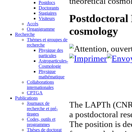
theoretical cosmo
Postdocs
Doctorants
Stagiaires
Postdoctoral 
Visiteurs
Accès
cosmology
Organigramme
Recherche
Thèmes et groupes de
recherche
Physique des
particules
Astroparticules-
Cosmologie
Physique
mathématique
Collaborations
internationales
CPTGA
Publications
The LAPTh (CNRS/
Journaux de
recherche et pré-
a postdoctoral res
tirages
Codes, outils et
The position is de
programmes
Thèses de doctorat