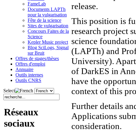
release.
FameLab
Documents LAPTh
pour la vulgarisation
This position is
Fête de la science
Sites de vulgarisation
research project 
Concours Faites de la
Science
science foundatio
Kepler Music project
Blog SciLogs, Signal
(LAPTh) and Prof
sur Bruit
Offres de stages/thèses
University). Apar
Offres d'emploi
of DarkES in Anne
Annuaire
Outils internes
have the opportun
Outils CNRS
context of this pro
Select
Further details an
Réseaux
Applications subm
sociaux
consideration.