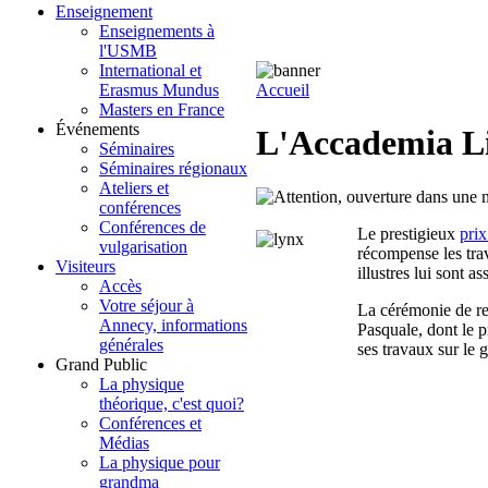
Enseignement
Enseignements à
l'USMB
International et
Erasmus Mundus
Accueil
Masters en France
Événements
L'Accademia Li
Séminaires
Séminaires régionaux
Ateliers et
conférences
Conférences de
L
e prestigieux
prix
vulgarisation
récompense les tra
Visiteurs
illustres lui sont
Accès
Votre séjour à
La cérémonie de re
Annecy, informations
Pasquale, dont le p
générales
ses travaux sur le 
Grand Public
La physique
théorique, c'est quoi?
Conférences et
Médias
La physique pour
grandma