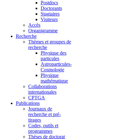
Postdocs
Doctorants
Stagiaires
Visiteurs
Accès
Organigramme
Recherche
Thèmes et groupes de
recherche
Physique des
particules
Astroparticules-
Cosmologie
Physique
mathématique
Collaborations
internationales
CPTGA
Publications
Journaux de
recherche et pré-
tirages
Codes, outils et
programmes
Thèses de doctorat