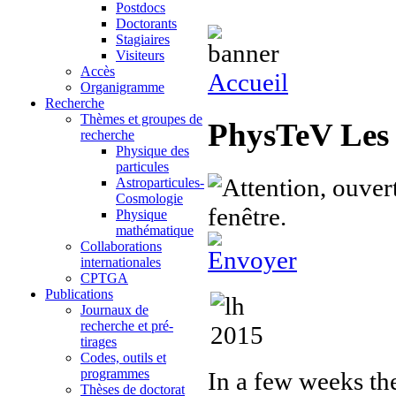
Postdocs
Doctorants
Stagiaires
Visiteurs
Accès
Accueil
Organigramme
Recherche
Thèmes et groupes de
PhysTeV Les
recherche
Physique des
particules
Astroparticules-
Cosmologie
Physique
mathématique
Collaborations
internationales
CPTGA
Publications
Journaux de
recherche et pré-
tirages
Codes, outils et
programmes
In a few weeks th
Thèses de doctorat