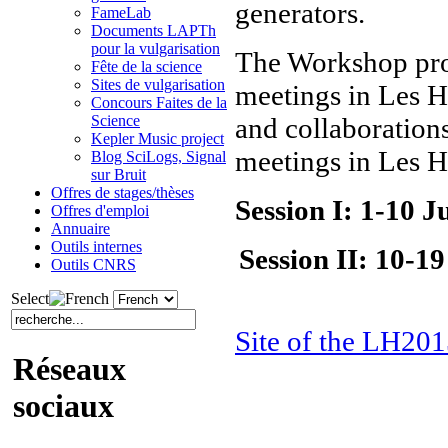
generators.
FameLab
Documents LAPTh
pour la vulgarisation
The Workshop prop
Fête de la science
Sites de vulgarisation
meetings in Les H
Concours Faites de la
and collaborations
Science
Kepler Music project
meetings in Les H
Blog SciLogs, Signal
sur Bruit
Offres de stages/thèses
Session I: 1-10 
Offres d'emploi
Annuaire
Outils internes
Session II: 10-1
Outils CNRS
Select
Site of the LH201
Réseaux
sociaux