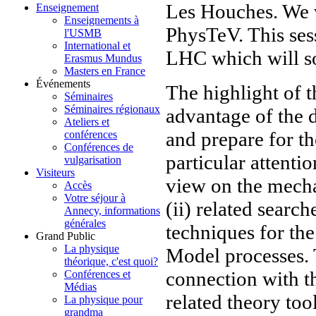
Les Houches. We w
Enseignement
Enseignements à
PhysTeV. This sess
l'USMB
International et
LHC which will s
Erasmus Mundus
Masters en France
Événements
The highlight of t
Séminaires
Séminaires régionaux
advantage of the d
Ateliers et
and prepare for t
conférences
Conférences de
particular attenti
vulgarisation
Visiteurs
view on the mech
Accès
Votre séjour à
(ii) related searc
Annecy, informations
générales
techniques for the
Grand Public
La physique
Model processes. T
théorique, c'est quoi?
connection with 
Conférences et
Médias
related theory too
La physique pour
grandma